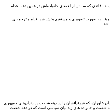
بت‌های مادر عصمت وطن پرست، که ۱۱ تن از اعضای خانواده‌اش در دهه ی ١٣٦٠ اعدام شدند، مرسده قائدی که سه تن از اعضای خانواده‌اش در همین دهه اعدام
» ساخته نیما سروستانی در باره ی کشتار زندانیان سیاسی در دهه ی ١٣٦٠ به نمایش درآمد. سمینار به صورت تصویری و مستقیم پخش شد. فیلم و ترجمه ی
 شد.
 مادران خاوران، که فرزندانشان را در دهه شصت در زندان‌های جمهوری
ی دهه شصت و خانواده های زندانیان سیاسی است که در دهه شصت