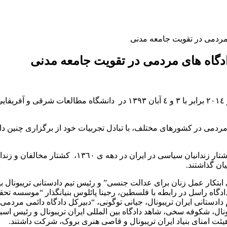
 مردمی در تقویت جامعه مدنی
ادگاه های مردمی در تقویت جامعه مدنی
سمینار بین المللی “قدرت دادگاه های مردمی” روزهای ٢٥ و ٢٦ اکتبر ٢٠١٤ براب
 مردمی در کشورهای مختلف، با تبادل تجربیات خود از برگزاری چنین داد
در این سمینار، شرکت کنندگان تجارب پرونده‌های متف
ان گذاشتند.
ابتکار عمل زنان برای عدالت جنسی” و رئیس تیم دادستانی تریبونال ب
 دادگاه راسل در رابطه با فلسطین، رجینا پائلوس بنیانگذار “موسسه ت
دادستانی ایران تریبونال، جیانی توگونی، “دبیرکل دادگاه دائمی مردمی، پ
نال، شکوفه سخی، شاهد دادگاه بین المللی ایران تریبونال و رئیس اسبق 
هیئت امنای بنیاد ایران تریبونال و قاصی هنری بروک، شرکت داشتند.