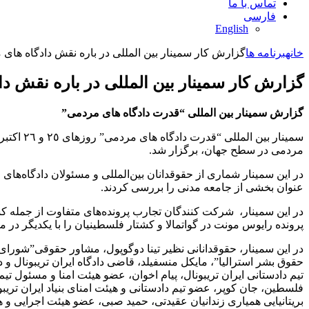
تماس با ما
فارسی
English
خانه
برنامه ها
گزارش کار سمینار بین المللی در باره نقش دادگاه های
گزارش کار سمینار بین المللی در باره نقش د
گزارش سمینار بین المللی “قدرت دادگاه های مردمی”
مردمی در سطح جهان، برگزار شد.
در این سمینار شماری از حقوقدانان بین‌المللی و مسئولان دادگاه‌های
عنوان بخشی از جامعه مدنی را بررسی کردند.
پرونده رایوس مونت در گواتمالا و کشتار فلسطینیان را با یکدیگر در می
در این سمینار، حقوقدانانی نظیر تینا دوگوپول، مشاور حقوقی”شورای 
حقوق بشر استرالیا”، مایکل منسفیلد، قاضی دادگاه ایران تریبونال و
تیم دادستانی ایران تریبونال، پیام اخوان، عضو هیئت امنا و مسئول تیم 
فلسطین، جان کوپر، عضو تیم دادستانی و هیئت امنای بنیاد ایران تریبو
بریتانیایی همیاری زندانیان عقیدتی، حمید صبی، عضو هیئت اجرایی و 