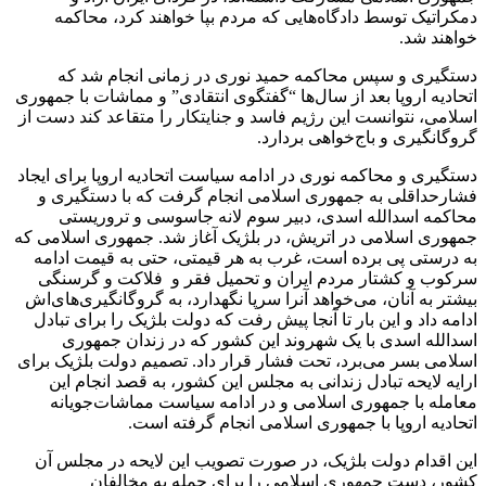
دمکراتیک توسط دادگاه‌هایی که مردم بپا خواهند کرد، محاکمه
خواهند شد.
دستگیری و سپس محاکمه حمید نوری در زمانی انجام شد که
اتحادیه اروپا بعد از سال‌ها “گفتگوی انتقادی” و مماشات با جمهوری
اسلامی، نتوانست این رژیم فاسد و جنایتکار را متقاعد کند دست از
گروگانگیری و باج‌خواهی بردارد.
دستگیری و محاکمه نوری در ادامه سیاست اتحادیه اروپا برای ایجاد
فشارحداقلی به جمهوری اسلامی انجام گرفت که با دستگیری و
محاکمه اسدالله اسدی، دبیر سوم لانه جاسوسی و تروریستی
جمهوری اسلامی در اتریش، در بلژیک آغاز شد. جمهوری اسلامی که
به درستی پی برده است، غرب به هر قیمتی، حتی به قیمت ادامه
سرکوب و کشتار مردم ایران و تحمیل فقر و فلاکت و گرسنگی
بیشتر به آنان، می‌خواهد آنرا سرپا نگهدارد، به گروگانگیری‌های‌اش
ادامه داد و این بار تا آنجا پیش رفت که دولت بلژیک را برای تبادل
اسدالله اسدی با یک شهروند این کشور که در زندان جمهوری
اسلامی بسر می‌برد، تحت فشار قرار داد. تصمیم دولت بلژیک برای
ارایه لایحه تبادل زندانی به مجلس این کشور، به قصد انجام این
معامله با جمهوری اسلامی و در ادامه سیاست مماشات‌جویانه
اتحادیه اروپا با جمهوری اسلامی انجام گرفته است.
این اقدام دولت بلژیک، در صورت تصویب این لایحه در مجلس آن
کشور، دست جمهوری اسلامی را برای حمله به مخالفان