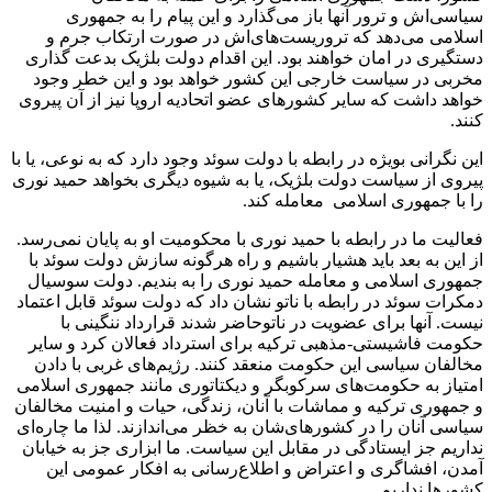
سیاسی‌اش و ترور آنها باز می‌گذارد و این پیام را به جمهوری
اسلامی می‌دهد که تروریست‌های‌اش در صورت ارتکاب جرم و
دستگیری در امان خواهند بود. این اقدام دولت بلژیک بدعت گذاری
مخربی در سیاست خارجی این کشور خواهد بود و این خطر وجود
خواهد داشت که سایر کشورهای عضو اتحادیه اروپا نیز از آن پیروی
کنند.
این نگرانی بویژه در رابطه با دولت سوئد وجود دارد که به نوعی، یا با
پیروی از سیاست دولت بلژیک، یا به شیوه دیگری بخواهد حمید نوری
را با جمهوری اسلامی معامله کند.
فعالیت ما در رابطه با حمید نوری با محکومیت او به پایان نمی‌رسد.
از این به بعد باید هشیار باشیم و راه هرگونه سازش دولت سوئد با
جمهوری اسلامی و معامله حمید نوری را به بندیم. دولت سوسیال
دمکرات سوئد در رابطه با ناتو نشان داد که دولت سوئد قابل اعتماد
نیست. آنها برای عضویت در ناتوحاضر شدند قرارداد ننگینی با
حکومت فاشیستی-مذهبی ترکیه برای استرداد فعالان کرد و سایر
مخالفان سیاسی این حکومت منعقد کنند. رژیم‌های غربی با دادن
امتیاز به حکومت‌های سرکوبگر و دیکتاتوری مانند جمهوری اسلامی
و جمهوری ترکیه و مماشات با آنان، زندگی، حیات و امنیت مخالفان
سیاسی آنان را در کشورهای‌شان به خظر می‌اندازند. لذا ما چاره‌ای
نداریم جز ایستادگی در مقابل این سیاست. ما ابزاری جز به خیابان
آمدن، افشاگری و اعتراض و اطلاع‌رسانی به افکار عمومی این
کشورها نداریم.