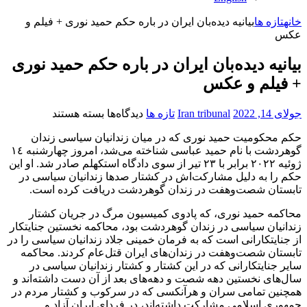
خانه
تازه ها
بیانیه دیده‌بان ایران در باره حکم حمید نوری + فیلم و
عکس
بیانیه دیده‌بان ایران در باره حکم حمید نوری
+ فیلم و عکس
برای
جولای 14, 2022
Iran tribunal
تازه ها
دیدگاه‌ها
بسته هستند
بیانیه
حکم محکومیت حمید نوری که در میان زندانیان سیاسی زندان
دیده‌بان
گوهردشت با نام حمید عباسی شناخته می‌شد، امروز چهارشنبه ١٤
ایران
ژوئیه ٢٠٢٢ برابر با ٢٣ تیر از سوی دادگاه استکهلم صادر شد. او این
در
حکم را به دلیل مشارکت‌اش در کشتار صدها زندانیان سیاسی در
باره
تابستان شصت‌وهفت در زندان گوهردشت دریافت کرده است.
حکم
حمید
محاکمه حمید نوری، که پادوی کمیسیون مرگ در جریان کشتار
نوری
زندانیان سیاسی در زندان گوهردشت بود، محاکمه نخستین جنایتکار
+
از جنایتکارانی است که به فرمان خمینی جلاد زندانیان سیاسی را در
فیلم
تابستان شصت‌وهفت در زندان‌های ایران قتل‌عام کردند. محاکمه
و
سایر جنایتکارانی که در این کشتار و کشتار زندانیان سیاسی در
عکس
سال‌های نخستین دهه شصت و دهه‌های بعد از آن دست داشته‌اند و
همچنین تمامی سران و هرآنکسی که در سرکوب و کشتار مردم در
جمهوری اسلامی مشارکت داشته‌اند، در فردای ایران آزاد و