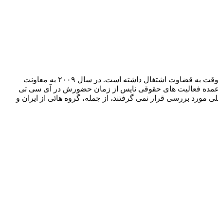
جفری نایس وکیل ارشد بریتانیائی است. وی در سال ٢٠١٢ به پروفسوری حقوق در کالج گرشهام منسوب شد. از سال ١٩٨٤ به صورت پاره وقت به قضاوت اشتغال داشته است. در سال ٢٠٠٩ به معاونت
لی(ICTY) در رابطه با یوکسلاوی سابق بوده است. بخش عمده فعالیت های حقوقی نایس از زمان حضورش در آی سی تی
آنان در دادگاه بین المللی مورد بررسی قرار نمی گرفتند، از جمله، گروه هائی از ایران و