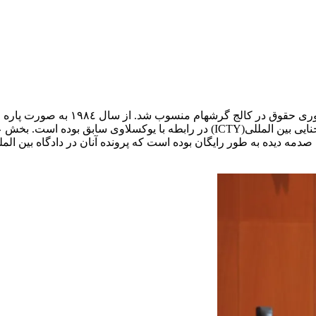
کانون وکلای استاندارد انتخاب شد. سر جفری نایس، دادستان دادگاه جنایی بین المل
نده های دادگاه جنائی بین المللی(ICC) و گروه های صدمه دیده به طور رایگان بوده است که پرونده 