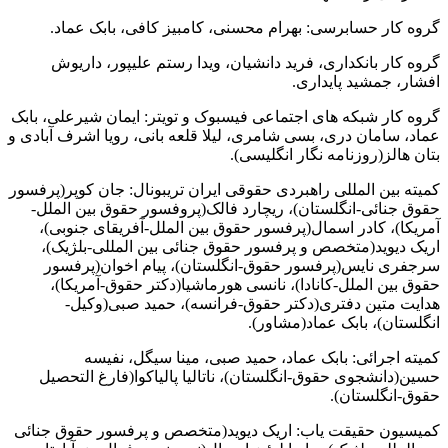
گروه کار حسابرسی: بهرام محسنی، کامبیز کافی، بابک عماد.
گروه کار بانکداری، فرید دانشیان، ویدا رستم علیپور، داریوش
افشار، جمشید پایداری.
گروه کار شبکه های اجتماعی فیسبوک و تویتر: ایمان شیرعلی، بابک
عماد، سامان دری، بسی شامری، لیلا قلعه بانی، رویا اشرف آبادی و
بتان هالز(روزنامه نگار انگلیسی).
کمیته بین المللی راهبردی حقوقی ایران تریبونال: جان کوپر(پرفسور
حقوق جنائی-انگلستان)، ریچارد فالک(پروفسور حقوق بین الملل-
آمریکا)، کادر اسمال(پرفسور حقوق بین الملل-آفریقای جنوبی)،
اریک دیوید(متخصص و پرفسور حقوق جنائی بین المللی-بلژیک)،
سرجفری نایس(پرفسور حقوق-انگلستان)، پیام اخوان(پرفسور
حقوق بین الملل-کانادا)، نانسی هورماشیا(دکتر حقوق-آمریکا)،
هدایت متین دفتری(دکتر حقوق-فرانسه)، حمید صبی(وکیل-
انگلستان)، بابک عماد(مشاور).
کمیته اجرائی: بابک عماد، حمید صبی، مینا سیگل، نفیسه
حسین(دانشجوی حقوق-انگلستان)، ناتالیا پالیاکوا(فارغ التحصیل
حقوق-انگلستان).
کمیسیون حقیقت یاب: اریک دیوید(متخصص و پرفسور حقوق جنائی