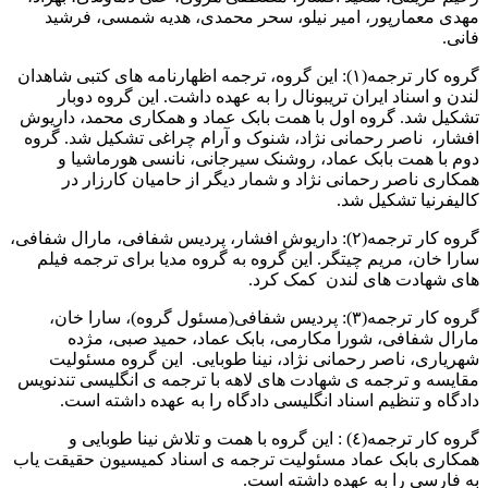
مهدی معمارپور، امیر نیلو، سحر محمدی، هدیه شمسی، فرشید
فانی.
گروه کار ترجمه(١): این گروه، ترجمه اظهارنامه های کتبی شاهدان
لندن و اسناد ایران تریبونال را به عهده داشت. این گروه دوبار
تشکیل شد. گروه اول با همت بابک عماد و همکاری محمد، داریوش
افشار، ناصر رحمانی نژاد، شنوک و آرام چراغی تشکیل شد. گروه
دوم با همت بابک عماد، روشنک سیرجانی، نانسی هورماشیا و
همکاری ناصر رحمانی نژاد و شمار دیگر از حامیان کارزار در
کالیفرنیا تشکیل شد.
گروه کار ترجمه(٢): داریوش افشار، پردیس شفافی، مارال شفافی،
سارا خان، مریم چیتگر. این گروه به گروه مدیا برای ترجمه فیلم
های شهادت های لندن کمک کرد.
گروه کار ترجمه(٣): پردیس شفافی(مسئول گروه)، سارا خان،
مارال شفافی، شورا مکارمی، بابک عماد، حمید صبی، مژده
شهریاری، ناصر رحمانی نژاد، نینا طوبایی. این گروه مسئولیت
مقایسه و ترجمه ی شهادت های لاهه با ترجمه ی انگلیسی تندنویس
دادگاه و تنظیم اسناد انگلیسی دادگاه را به عهده داشته است.
گروه کار ترجمه(٤) : این گروه با همت و تلاش نینا طوبایی و
همکاری بابک عماد مسئولیت ترجمه ی اسناد کمیسیون حقیقت یاب
به فارسی را به عهده داشته است.