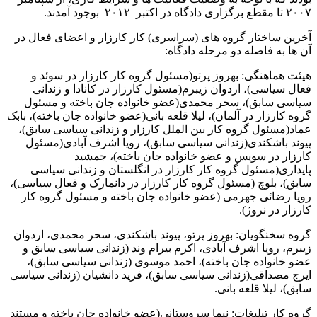
٢٠٠٧ تا مقطع برگزاری دادگاه در اکتبر ٢٠١٢ بوجود آمدند.
آخرین ساختار گروه های (سراسری) کار کارزار و اعضای فعال در
آن ها به فاصله دو مرحله دادگاه:
هیئت هماهنگی: بهروز پرتو(مسئول گروه کار کارزار در سوئد و
فعال سیاسی)، اردوان زیبرم(مسئول کارزار در کانادا و زندانی
سیاسی سابق)، سحر محمدی(عضو خانواده جان باخته و مسئول
گروه کارزار در آلمان)، لیلا قلعه بانی(عضو خانواده جان باخته)، بابک
عماد(مسئول گروه کار بین الملل کارزار و زندانی سیاسی سابق)،
پیوند باشکندی(زندانی سیاسی سابق)، رویا اشرف آبادی(مسئول
کارزار در سویس و عضو خانواده جان باخته)، جمشید
پایداری(مسئول گروه کار کارزار در انگلستان و زندانی سیاسی
سابق)، بلوچ (مسئول گروه کار کارزار در دانمارک و فعال سیاسی)،
رویا رضائی جهرمی (عضو خانواده جان باخته و مسئول گروه کار
کارزار در نروژ).
گروه سخنگویان: بهروز پرتو، پیوند باشکندی، سحر محمدی، اردوان
زیبرم، رویا اشرف آبادی، اکرم بیرام وند (زندانی سیاسی سابق و
عضو خانواده جان باخته)، احمد موسوی (زندانی سیاسی سابق)،
ایرج مصداقی(زندانی سیاسی سابق)، فرید دانشیان (زندانی سیاسی
سابق)، لیلا قلعه بانی.
گروه کار تبلیغات: نیما سروستانی(عضو خانواده جان باخته و مستند