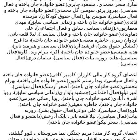
ساز)، سحر محمدی، مسعود جابری(عضو خانواده جان باخته و فعال
سیاسی)، بهروز پرتو، سوسن گل محمدی(عضو خانواده جان باخته و
فعال سیاسی)، سوسن بهار(فعال حقوق کودکان)، مرسده
قائدی(عضو خانواده جان باخته و زندانی سیاسی سابق)، مهدی
معمارپوری(زندانی سیاسی سابق و فعال اجتماعی)، علی
دماوندی(عضو خانواده جان باخته و فعال سیاسی)، لیلا قلعه بانی،
اردوان زیبرم، خاطره معینی(عضو خانواده جان باخته)، ندا فرخ
(کنشگر حقوق بشر)، فرشید آریان(فعال سیاسی و هنرمند تاتر)،
هدیه شمسی(عضو خانواده جان باخته)، اکرم بیرام وند، کاوه(فعال
سیاسی)- هلند، روزبه بیات (فعال سیاسی)، سامان دری(فعال
سیاسی).
اعضای گروه کار مالی کارزار: کامبیز کافی(عضو خانواده جان باخته
و فعال سیاسی)، ویدا رستم علیپور(عضو خانواده جان باخته)، بهرام
محسنی(عضو خانواده جان باخته)، اصغر ارسنگ(فعال سیاسی)،
امیر نیلو(فعال اجتماعی)جمشید پایداری(زندانی سیاسی سابق)، رویا
اشرف آبادی(عضو خانواده جان باخته)، رویا رضائی جهرمی(عضو
خانواده جان باخته)، خاطره معینی(عضو خانواده جان باخته)،
بلوچ(فعال سیاسی)، علی دوانی(فعال حقوق بشر)، روزبه
بیات(فعال سیاسی)، لیلا قلعه بانی، بابک آذرخش(دانشجو و فعال
سیاسی)، سحر نیکو(عضو خانواده جان باخته).
اعضای گروه کار مدیا: مریم چیتگر، نیما سروستانی، لئوو گیلیلند،
رحیم کریمی، سعید افشار، مصطفی هروی، علی دماوندی، بهزاد،