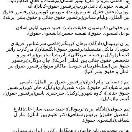
بین المللی-بلژیک)، ماریا لوئیز اسمال(نویسنده و فعال ضدآپارتاید-
آفریقای جنوبی)، دانیل تورپ(پرفسور حقوق-کانادا)، آنه
بورلی(محقق حقوق بشر-نیوزیلند)، موریس کوپیتورن(پرفسور حقوق
بین الملل)، ویلیام شباس(پرفسور حقوق جنائی و حقوق بشر-ایرلند).
تیم حقوقی (کمیسیون حقیقت یاب): حمید صبی، ایلون اسلان
لوی(دانشجوی حقوق)، نفیسه حسین(دانشجوی حقوق).
ایران تریبونال(دادگاه): یوهان کرینگلر(قاضی سرشناش آفریقای
جنوبی)، مایکل منسفیلد(پرفسور حقوق-انگلستان)، مارگارت راتنر
کنستلر(وکیل برجسته آمریکائی)، پاتریشیا سلرس(پرفسور و
متخصص حقوق جنائی بین المللی-آمریکا)، جان دوگارد(پرفسور
حقوق بین الملل-آفریقای جنوبی)، ماکائو موتوا(پرفسور حقوق بین
الملل و حقوق بشر-کنیا).
تیم دادستانی: پیام اخوان(پرفسور حقوق بین الملل)، نانسی
هورماشیا(دکتر حقوق)، مژده شهریاری(وکیل)، جان کوپر(پرفسور
حقوق جنائی)، کاوه شهروز(وکیل)، سرجفری نایس(پرفسور حقوق)،
گیسو نیا(وکیل).
تیم حقوقی(دادگاه ایران تریبونال): حمید صبی، سارا خان(فارغ
التحصیل حقوق)، پردیس شفافی(دکتر علوم بین الملل)، مارال
شفافی(دانشجوی حقوق).
به این مجموعه، باید حامیان و همگامان کارزار ایران تریبونال در