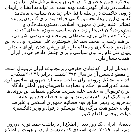
محاکمه چنین عنصری که در جریان مستقیم قتل‌عام زندانیان
سیاسی در زندان گوهردشت بوده است، می‌تواند به افشای رازهای
درونی حاکمیت در رابطه با قتل‌عام زندانیان سیاسی، بیانجامد.
گشودن این رازها، نخستین گامی خواهد بود برای گشودن پرونده
قضائی علیه رهبران جمهوری اسلامی، دستوردهنده‌گان و
پیش‌برنده‌گان قتل‌عام زندانیان سیاسی، به‌ویژه اعضای “هیت
مرگ”؛ حسینعلی نیری، مصطفی پورمحمدی، مرتضی اشراقی،
ابراهیم رئیسی، محمداسماعیل شوشتری علی مبشری و…. به این
دلیل نیز، دستگیری و محاکمه او برای روشن شدن زاویای ناپیدا و
پنهان قتل‌عام زندانیان سیاسی و برای جنبش دادخواهی در ایران
اهمیت بسیار دارد.
“دیده‌بان ایران” که نهادی حقوقی زیرمجموعه ایران تریبونال است،
از مقطع تاسیس آن در سال ١٣٩٢شمسی برابر با ٢٠١٣میلادی،
اقدام به تشکیل پرونده برای صاحب منصبان جمهوری اسلامی کرده
است، که براساس حکم و قضاوت قاضی‌های بین المللی دادگاه
ایران تریبونال به جنایت علیه بشریت محکوم شده‌اند.‌ این پرونده‌ها
به ما کمک کرد، که به سرعت و تنها به فاصله چند روز علیه
شاهرودی، رئیس سابق قوه قضائیه جمهوری اسلامی و علیرضا
آوایی، عضو هیت مرگ زندان یونسکو دزفول و وزیر دادگستری
دولت روحانی، اقدام کنیم.
دیده‌بان ایران، یک روز بعد از اطلاع از بازداشت حمید نوری درروز
نهم نوامبر ٢٠١٩، طبق اسنادی که به دست آورد، از هویت او اطلاع