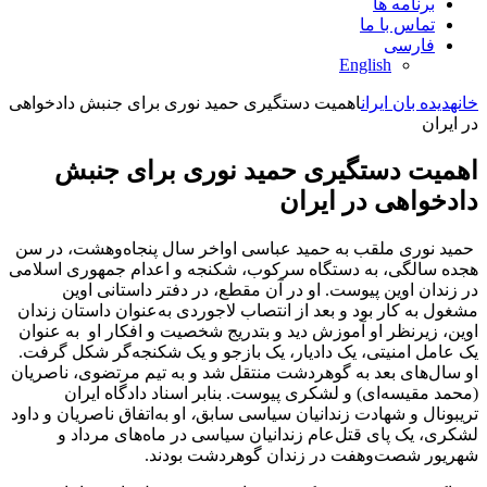
برنامه ها
تماس با ما
فارسی
English
خانه
دیده بان ایران
اهمیت دستگیری حمید نوری برای جنبش دادخواهی
در ایران
اهمیت دستگیری حمید نوری برای جنبش
دادخواهی در ایران
حمید نوری ملقب به حمید عباسی اواخر سال پنجاه‌و‌هشت، در سن
هجده سالگی، به دستگاه سرکوب، شکنجه و اعدام جمهوری اسلامی
در زندان اوین پیوست. او در آن مقطع، در دفتر داستانی اوین
مشغول به کار بود و بعد از انتصاب لاجوردی به‌عنوان داستان زندان
اوین، زیرنظر او آموزش دید و بتدریج شخصیت و افکار او به عنوان
یک عامل امنیتی، یک دادیار، یک بازجو و یک شکنجه‌گر شکل گرفت.
او سال‌های بعد به گوهردشت منتقل شد و به تیم مرتضوی، ناصریان
(محمد مقیسه‌ای) و لشکری ‌پیوست. بنابر اسناد دادگاه ایران
تریبونال و شهادت زندانیان سیاسی سابق
،
او به‌اتفاق ناصریان و داود
لشکری، یک پای قتل‌عام زندانیان سیاسی در ماه‌های مرداد و
شهریور شصت‌وهفت در زندان گوهردشت بودند.