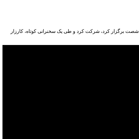
٢٠ در استکهلم بیاد و در بزرگداشت جان باختگان دهه شصت برگزار کرد، شرکت کرد و طی یک سخنرانی کوتاه، کارزار