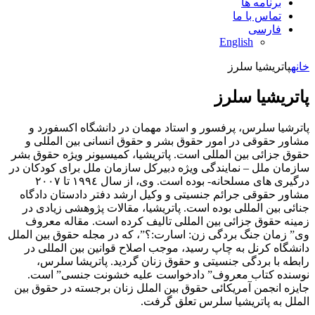
برنامه ها
تماس با ما
فارسی
English
خانه
پاتریشیا سلرز
پاتریشیا سلرز
پاترشیا سلرس، پرفسور و استاد مهمان در دانشگاه اکسفورد و
مشاور حقوقی در امور حقوق بشر و حقوق انسانی بین المللی و
حقوق جزائی بین المللی است. پاتریشیا، کمیسیونر ویژه حقوق بشر
سازمان ملل – نمایندگی ویژه دبیرکل سازمان ملل برای کودکان در
درگیری های مسلحانه- بوده است. وی، از سال ١٩٩٤ تا ٢٠٠٧
مشاور حقوقی جرائم جنسیتی و وکیل ارشد دفتر دادستان دادگاه
جنائی بین المللی بوده است. پاتریشیا، مقالات پژوهشی زیادی در
زمینه حقوق جزائی بین المللی تالیف کرده است. مقاله معروف
وی” زمان جنگ بردگی زن: اسارت:؟”، که در مجله حقوق بین الملل
دانشگاه کرنل به چاپ رسید، موجب اصلاح قوانین بین المللی در
رابطه با بردگی جنسیتی و حقوق زنان گردید. پاتریشا سلرس،
نوسنده کتاب معروف” دادخواست علیه خشونت جنسی” است.
جایزه انجمن آمریکائی حقوق بین الملل زنان برجسته در حقوق بین
الملل به پاتریشیا سلرس تعلق گرفت.