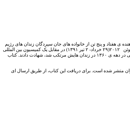
 کمیسیون حقیقت‏ یاب در رابطه با کشتار زندانیان زندانیان سیاسی در دهه‏ ی ١٣۶٠، شهادت تکان دهنده‏ ی هفتاد و پنج تن از خانواده‏ های جان‏ سپردگان زندان‏ های رژیم
در دهه‏ ی ١٣۶٠ و زندانیان سیاسی بازمانده از کشتار زندانیان سیاسی در این دهه است. شاهدان که از تمام مناطق ایران بودند، از ١٨ تا ٢٢ ژوئن ٢٠١٢(٢٩ خرداد- ٢ تیر ١٣٩١) در مقابل یک کمیسیون بین ‏المللی
حقیقت‏ یاب، متشکل از شش حقوقدان و کارشناس بین‏ اللمللی حاضر شدند و در باره‏ ی جنایات گسترده و تکان ‏دهنده‏ای که جمهوری اسلامی در دهه ‏ی ١٣۶٠ در زندان‏ هایش مرتکب شد، شهادت دادند. کتاب
ه‏ ای، توسط انتشارات ایران تریبونال و نشر باران متشر شده است. برای دریافت این کتاب، از طریق ارسال ای