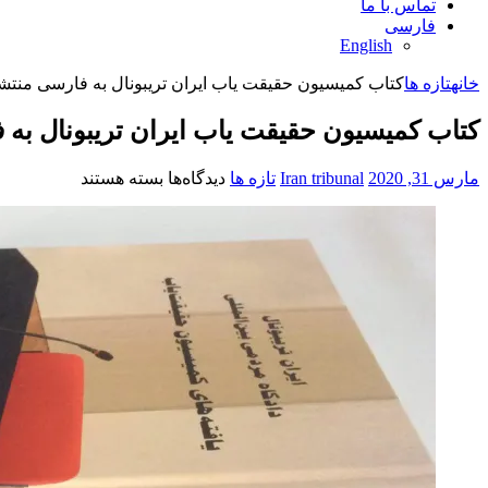
تماس با ما
فارسی
English
خانه
تازه ها
کتاب کمیسیون حقیقت‏ یاب ایران تریبونال به فارسی منت
کتاب کمیسیون حقیقت‏ یاب ایران تریبونال به
برای
مارس 31, 2020
Iran tribunal
تازه ها
دیدگاه‌ها
بسته هستند
کتاب
کمیسیون
حقیقت‏
یاب
ایران
تریبونال
به
فارسی
منتشر
شد