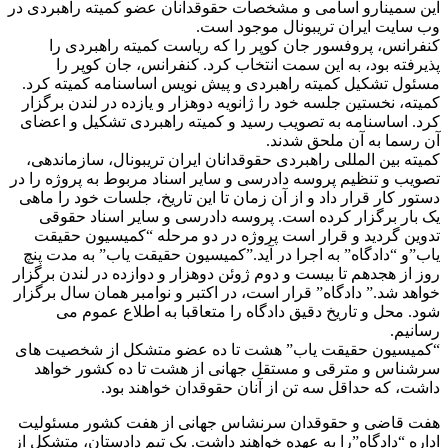
این سمینارو اسامی و مشخصات حقوقدانان عضو کمیته راهبردی در
وب سایت ایران تریبونال موجود است.
کنفرانس، پروفسور جان کوپر را که ریاست کمیته راهبردی را
پذیرفته بود، به این سمت انتخاب کرد. کنفرانس، جان کوپر را
مسئول تشکیل کمیته راهبردی و پیش نویس اساسنامه کمیته کرد.
کمیته، نخستین جلسه خود را ژانویه دوهزار و یازده در لندن برگزار
کرد. اساسنامه به تصویب رسید و کمیته راهبردی تشکیل و اعضای
آن رسما به آن ملحق شدند.
کمیته بین المللی راهبردی حقوقدانان ایران تریبونال، سازماندهی،
تصویب و تنظیم پروسه دادرسی و سایر اسناد مربوط به پروژه را در
دستور کار قرار داد و از آن زمان تا این تاریخ، جلسات خود را ماهی
یک بار برگزار کرده است. پروسه دادرسی و سایر اسناد حقوقی
تدوین گردید و قرار است پروژه در دو مرحله “کمیسیون حقیقت
یاب”و “دادگاه” به اجرا در آید.”کمیسیون حقیقت یاب” به مدت پنچ
روز از هجدهم تا بیست و دوم ژوئن دوهزار و دوازده در لندن برگزار
خواهد شد.” دادگاه” قرار است، در اکتبر و نوامبر همان سال برگزار
شود. محل و تاریخ دقیق دادگاه را متعاقبا به اطلاع عموم می
رسانیم.
“کمیسیون حقیقت یاب” هشت تا ده عضو متشکل از شخصیت های
سرشناس و مترقی و مستقل جهانی از هشت تا ده کشور خواهد
داشت، که حداقل سه تن از آنان حقوقدان خواهند بود.
هفت قاضی و حقوقدان سرنشاس جهانی از هفت کشور مسئولیت
اداره “دادگاه”را به عهده خواهند داشت. یک تیم دادستان، متشکل از