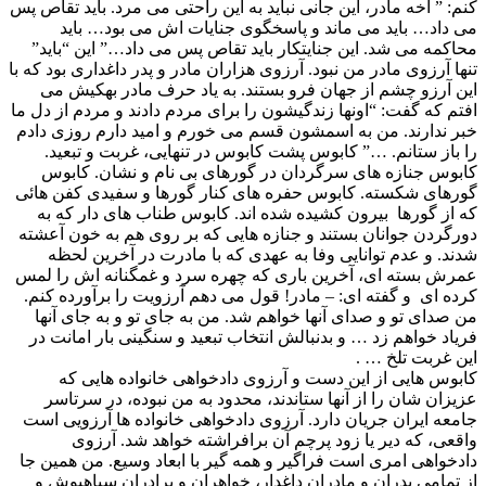
کنم: ” آخه مادر، این جانی نباید به این راحتی می مرد. باید تقاص پس
می داد… باید می ماند و پاسخگوی جنایات اش می بود… باید
محاکمه می شد. این جنایتکار باید تقاص پس می داد…” این “باید”
تنها آرزوی مادر من نبود. آرزوی هزاران مادر و پدر داغداری بود که با
این آرزو چشم از جهان فرو بستند. به یاد حرف مادر بهکیش می
افتم که گفت: “اونها زندگیشون را برای مردم دادند و مردم از دل ما
خبر ندارند. من به اسمشون قسم می خورم و امید دارم روزی دادم
را باز ستانم. …” کابوس پشت کابوس در تنهایی، غربت و تبعید.
کابوس جنازه های سرگردان در گورهای بی نام و نشان. کابوس
گورهای شکسته. کابوس حفره های کنار گورها و سفیدی کفن هائی
که از گورها بیرون کشیده شده اند. کابوس طناب های دار که به
دورگردن جوانان بستند و جنازه هایی که بر روی هم به خون آعشته
شدند. و عدم توانایی وفا به عهدی که با مادرت در آخرین لحظه
عمرش بسته ای، آخرین باری که چهره سرد و غمگنانه اش را لمس
کرده ای و گفته ای: – مادر! قول می دهم آرزویت را برآورده کنم.
من صدای تو و صدای آنها خواهم شد. من به جای تو و به جای آنها
فریاد خواهم زد … و بدنبالش انتخاب تبعید و سنگینی بار امانت در
این غربت تلخ … .
کابوس هایی از این دست و آرزوی دادخواهی خانواده هایی که
عزیزان شان را از آنها ستاندند، محدود به من نبوده، در سرتاسر
جامعه ایران جریان دارد. آرزوی دادخواهی خانواده ها آرزویی است
واقعی، که دیر یا زود پرچم آن برافراشته خواهد شد. آرزوی
دادخواهی امری است فراگیر و همه گیر با ابعاد وسیع. من همین جا
از تمامی پدران و مادران داغدار، خواهران و برادران سیاهپوش و