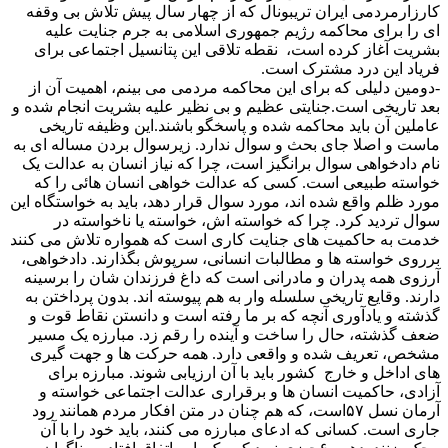
کارزارمردمی ایران تریبونال که از چهار سال پیش تلاش بی وقفه
ای را برای محاکمه رژیم جمهوری اسلامی به جرم جنایت علیه
بشریت آغاز کرده است، نقطه تلاقی این پتانسیل اجتماعی برای
فریاد این درد مشترک است.
-دومین دلیلی که برای این محاکمه مردمی می بینم، اهمیت آن از
بعد تاریخی است.جنایتی عظیم و بی نظیر علیه بشریت انجام شده و
عاملین آن باید محاکمه شده و پاسخگو باشند.این وظیفه تاریخی
ماست و اصلا جای بحث و سوال ندارد. زیرسوال بردن مساله ای به
نام دادخواهی سوال برانگیز است، چرا که نیاز انسان به عدالت یک
خواسته طبیعی است. کسی که عدالت خواهی انسان هائی را که
مورد ظلم واقع شده اند، مورد سوال قرار دهد، باید به خواستگاه این
سوال تردید کرد. چرا که خواسته اش، خواسته یا ناخواسته در
خدمت به حاکمیت های جنایت کاری است که همواره تلاش می کنند
برروی خواسته ها و مطالبات انسانی، سرپوش بگذارند. دادخواهی،
آرزوی همه پدران و مادرانی است که داغ فرزندان شان را برسینه
دارند. وقایع تاریخی سلسله وار به هم پیوسته اند. بدون پرداختن به
گذشته و یادآوری آنچه که بر ما رفته است و دانستن نقاط قوت و
ضعف گذشته، حال را ساخت و آینده را رقم زد. مبارزه یک مسیر
مشخص، تعریف شده و واقعی دارد. همه حرکت ها و جهت گیری
های اداخل و خارج کشور باید با آن ارزیابی شوند. مبارزه برای
آزادی، حاکمیت انسان ها و برقراری عدالت اجتماعی خواسته و
آرمان نسل ۵۷است، که هم چنان در متن افکار مردم همانند رود
جاری است. کسانی که ادعای مبارزه می کنند، باید خود را با آن