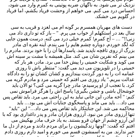
نزدیک تر می شود. به ناگهان ضربه پوتینی به کمرم وارد می شود،
احساس درد می کنم. می خواهم از وحشت فریاد بکشم، اما فریاد
در گلویم می خشکد.
دست های مهربان همسرم بر گونه ام می لغزد و قریب به سی
سال بعد در استکهلم از خواب می پرم. ” – باز که تو داری داد می
زنی!!” … – آخ کمرم! کمرم خیلی درد می کنه. درست همون جایی
که لگد خوردم. دوباره چشم هایم را می بندم. آینه نقره ای مادر
بزرگ از روی تاقچه ناپدید شد. پاسدارها آن را با خود بردند. مادرم را
می بینم که نفرین شان می کند. مثل همیشه با مشت بر سینه اش
می کوبد و شکایت خمینی را پیش خدا می برد. مادر، هر بار که
خمینی را در تلویزیون می دید می گفت: “منتظر باش تا روزی
عمامه ات را به دور گردنت بیندازیم و کشان کشان تو را به دادگاه
عدالت ببریم.” یاد روزی می افتم که خمینی مرد و مادرم گریه می
کرد. با تعجب از او پرسیدم: مادر چرا گریه می کنی؟ تو الان باید
خوشحال باشی و جشن بگیری! پاسخ اش را هرگز فراموش نمی
کنم: ” آخه مادر، این جانی نباید به این راحتی می مرد. باید تقاص پس
می داد… باید می ماند و پاسخگوی جنایات اش می بود… باید
محاکمه می شد. این جنایتکار باید تقاص پس می داد…” این “باید”
تنها آرزوی مادر من نبود. آرزوی هزاران مادر و پدر داغداری بود که با
این آرزو چشم از جهان فرو بستند. به یاد حرف مادر بهکیش می
افتم که گفت: “اونها زندگیشون را برای مردم دادند و مردم از دل ما
خبر ندارند. من به اسمشون قسم می خورم و امید دارم روزی دادم