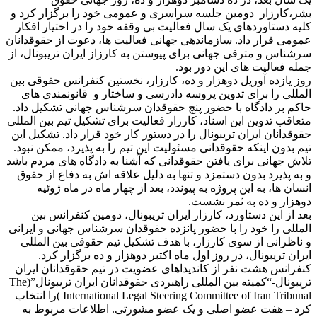
بشر،کارزار دومین جلسه سراسری و عمومی خود را برگزار کرد و
کلیه دستاوردهای یک سال فعالیت بی وقفه خود را در اختیار افکار
عمومی قرار داد. سازماندهی جهانی فعالیت ها، دعوت از حقوقدانان
سرشناس و مترقی جهانی برای پیوستن به کارزاز ایران تریبونال، از
جمله فعالیت های این دور بود.
روز یازده آوریل دوهزار و ده، کارزار، نخستین کنفرانس حقوقی بین
المللی را برای تدوین پروسه دادرسی و ساختار و قانونمندی های
حاکم بر دادگاه با حضور پنچ حقوقدان سرشناس جهانی تشکیل داد.
متعاقب تدوین این اسناد، کارزار فعالیت برای تشکیل تیم بین المللی
حقوقدانان ایران تریبونال را در دستور کار خود قرار داد. تشکیل این
تیم بدون اینکه حقوقدانی مسئولیت این تیم را به پذیرد، ممکن نبود.
تلاش جهانی برای یافتن حقوقدانی که آشنا به دادگاه های مردم باشد
و به پذیرد بدون دستمزد و تنها به دلیل علاقه اش به دفاع از حقوق
انسان ها، به این پروژه به پیوندد، بعد از چهار ماه در ماه ژوئیه
دوهزار و ده به ثمر نشست.
بعد از این دستاورد، کارزار ایران تریبونال، دومین کنفرانس بین
المللی را خود را با حضور پانزده حقوقدان سرشناس جهانی و ایرانی
و ناظرانی از سوی کارزار، با هدف تشکیل تیم حقوقی بین المللی
ایران تریبونال، در روز اول ماه اکتبر دوهزار و ده برگزار کرد.
کنفرانس هشت نفر از کاندیداهای عضویت در تیم حقوقدانان ایران
تریبونال-“کمیته بین المللی راهبردی حقوقدانان ایران تریبونال”(The
International Legal Steering Committee of Iran Tribunal )را انتخاب
کرد – هفت عضو اصلی و یک عضو مشورتی. اطلاعات مربوط به