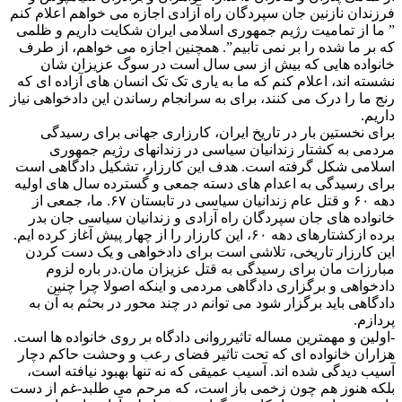
فرزندان نازنین جان سپردگان راه آزادی اجازه می خواهم اعلام کنم
” ما از تمامیت رژیم جمهوری اسلامی ایران شکایت داریم و ظلمی
که بر ما شده را بر نمی تابیم”. همچنین اجازه می خواهم، از طرف
خانواده هایی که بیش از سی سال است در سوگ عزیزان شان
نشسته اند، اعلام کنم که ما به یاری تک تک انسان های آزاده ای که
رنج ما را درک می کنند، برای به سرانجام رساندن این دادخواهی نیاز
داریم.
برای نخستین بار در تاریخ ایران، کارزاری جهانی برای رسیدگی
مردمی به کشتار زندانیان سیاسی در زندانهای رژیم جمهوری
اسلامی شکل گرفته است. هدف این کارزار، تشکیل دادگاهی است
برای رسیدگی به اعدام های دسته جمعی و گسترده سال های اولیه
دهه ۶٠ و قتل عام زندانیان سیاسی در تابستان ۶٧. ما، جمعی از
خانواده های جان سپردگان راه آزادی و زندانیان سیاسی جان بدر
برده ازکشتارهای دهه ۶٠، این کارزار را از چهار پیش آغاز کرده ایم.
این کارزار تاریخی، تلاشی است برای دادخواهی و یک دست کردن
مبارزات مان برای رسیدگی به قتل عزیزان مان.در باره لزوم
دادخواهی و برگزاری دادگاهی مردمی و اینکه اصولا چرا چنین
دادگاهی باید برگزار شود می توانم در چند محور در بحثم به آن به
پردازم.
-اولین و مهمترین مساله تاثیرروانی دادگاه بر روی خانواده ها است.
هزاران خانواده ای که تحت تاثیر فضای رعب و وحشت حاکم دچار
آسیب دیدگی شده اند. آسیب عمیقی که نه تنها بهبود نیافته است،
بلکه هنوز هم چون زخمی باز است، که مرحم می طلبد-غم از دست