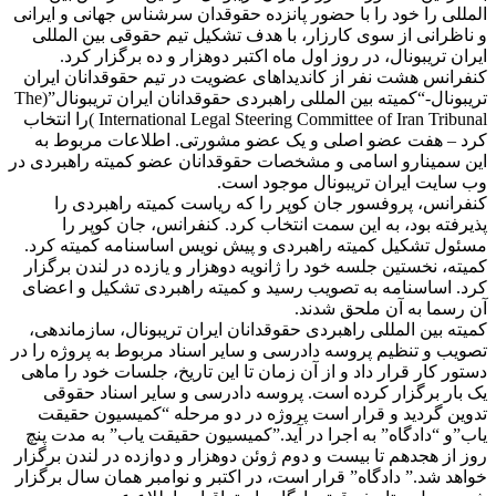
المللی را خود را با حضور پانزده حقوقدان سرشناس جهانی و ایرانی
و ناظرانی از سوی کارزار، با هدف تشکیل تیم حقوقی بین المللی
ایران تریبونال، در روز اول ماه اکتبر دوهزار و ده برگزار کرد.
کنفرانس هشت نفر از کاندیداهای عضویت در تیم حقوقدانان ایران
تریبونال-“کمیته بین المللی راهبردی حقوقدانان ایران تریبونال”(The
International Legal Steering Committee of Iran Tribunal )را انتخاب
کرد – هفت عضو اصلی و یک عضو مشورتی. اطلاعات مربوط به
این سمینارو اسامی و مشخصات حقوقدانان عضو کمیته راهبردی در
وب سایت ایران تریبونال موجود است.
کنفرانس، پروفسور جان کوپر را که ریاست کمیته راهبردی را
پذیرفته بود، به این سمت انتخاب کرد. کنفرانس، جان کوپر را
مسئول تشکیل کمیته راهبردی و پیش نویس اساسنامه کمیته کرد.
کمیته، نخستین جلسه خود را ژانویه دوهزار و یازده در لندن برگزار
کرد. اساسنامه به تصویب رسید و کمیته راهبردی تشکیل و اعضای
آن رسما به آن ملحق شدند.
کمیته بین المللی راهبردی حقوقدانان ایران تریبونال، سازماندهی،
تصویب و تنظیم پروسه دادرسی و سایر اسناد مربوط به پروژه را در
دستور کار قرار داد و از آن زمان تا این تاریخ، جلسات خود را ماهی
یک بار برگزار کرده است. پروسه دادرسی و سایر اسناد حقوقی
تدوین گردید و قرار است پروژه در دو مرحله “کمیسیون حقیقت
یاب”و “دادگاه” به اجرا در آید.”کمیسیون حقیقت یاب” به مدت پنچ
روز از هجدهم تا بیست و دوم ژوئن دوهزار و دوازده در لندن برگزار
خواهد شد.” دادگاه” قرار است، در اکتبر و نوامبر همان سال برگزار