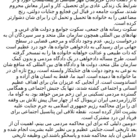
شرایط یک زندگی عادی برای تحصیل، کار و امرار معاش محروم
شدند. سکوت جامعه در قبال این فجایع و جنایات دولتی، رنج
مضاعفی را به خانواده ها تحمیل و تحمل آن را برای شان دشوارتر
کرده است.
سکوت رسانه های جمعی، سکوت جوامع و دولت های غربی و
نهادهای بین المللی همچون سازمان ملل متحد و سر سپردگان آن به
درخواست رژیم، عدم وجود دادگاه و مرجعی قضایی در سطح
جهانی برای رسیدگی به دادخواهی خانواده ها، خود درد عظیم است
که ذات طبیعی و عدالت خواهانه خانواده ها را به تمسخر گرفته
است. طرح مساله دادخواهی در یک دادگاه مردمی و بدون کمک
سازمان ملل متحد، دولت ها و دادگاه های بین المللی که منافع شان
به نوعی به وجود دولت های جنایتکار وابسته است، روح تازه ای در
ما خانواده ها دمیده است. امید ما، فقط به انسان های آزاده و
انساندوست است. از آنجایی که عزیزان مان برای اهداف عظیم
انسانی و اجتماعی کشته شدند، تنها یک جنبش اجتماعی و همگامی
گسترده مردمی تسکینی بر این زخم مزمن خواهد بود. به گواه ما،
کارزارمردمی ایران تریبونال که از چهار سال پیش تلاش بی وقفه
ای را برای محاکمه رژیم جمهوری اسلامی به جرم جنایت علیه
بشریت آغاز کرده است، نقطه تلاقی این پتانسیل اجتماعی برای
فریاد این درد مشترک است.
-دومین دلیلی که برای این محاکمه مردمی می بینم، اهمیت آن از
بعد تاریخی است.جنایتی عظیم و بی نظیر علیه بشریت انجام شده و
عاملین آن باید محاکمه شده و پاسخگو باشند.این وظیفه تاریخی