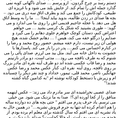
دستم رسد بر چرخ گردون، ازو پرسم … صدای ناگهانی کوبه نمی
گذارد جمله اش را تمام کند. از جایش بلند می شود و با غریزه ای
طبیعی، کودکانش را جمع می کند و بطرف اتاق سه دری می دود. –
بچه ها صدای در زدن ظالمه، بدوید بیاید اینجا! … ما را به وسط اتاق
هل می دهد. با عجله جاجیم قدیمی اش را روی ما می اندازد و می
گوید: – طوری بشینید که شکل یک کرسی بشید … می خواهم
اعتراض کنم، دستان کوچک خواهرم جلوی دهانم را می گیرد و
صدایم را درگلو خفه می کند، هیس ! … دهانم خشک شده، هیچ
هوایی آن زیر نیست، دارم خفه میشم. حضور روح محمد و رضا را
در کنارم احساس می کنم…. پدر در را باز می کند. پاسدارها با
خشونت به داخل خانه می آیند. مثل بید می لرزم. صدای پائی را می
شنوم که به طرف تاقچه می رود…. مدتی است، دو برادر نازنینم
محمد و رضا قاب عکسی شده اند دو طرف آینه نقره ای مادر بزرگ
بر روی تاقچه. روی آینه نقره ای، کنار عکس محمد و رضا عکس
جهانگیر، ناصر، محمد قلی، تیمور، خداداد و چند نفر دیگر را چسبانده
ام و زیرش با دستخط کودکانه نوشته ام “به کدامین گناه کشته
شدند!”
صدای عصبی نخراشیده ای سر مادرم داد می زند: – عکس اینهمه
منافق را از کجا آورده ای؟! صدا به ما نزدیک می شود. من خیلی
می ترسم. یاد حرف پدرم می افتم ” حتی بچه های ده دوازده ساله
را هم اعدام کرده اند-تنها به جرم فروش نشریه…” در همین حال به
یاد نشریه ای می افتم که سال گذشته برای معلم ام برده بودم. از
خودم می پرسم، به راستی او حالا کجاست؟ صدای پا نزدیک تر و