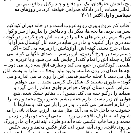
پنچ تا شش حقوقدان، یک تیم دفاع و چند وکیل مدافع، تیم بین
المللی قضات را در دادگاه همراهی خواهند کرد.
در روزهای ده
سپتامبر و اول اکتبر ٢٠۱۱
آفتاب کم فروغ پاییزی رو به غروب است و در خانه دوران کودکیم
بسر می بریم. ما بچه ها، دیگر دل و دماغش را نداریم از سر و کول
هم بالا بریم. پدر غم های عالم را در سینه اش جمع کرده و در گوشه
سه دری دراز کشیده و مادر در سایه درخت انار کهنسال هم آوا با
صدای چرخ دستی کهنه اش، آوازهایش را زمزمه می کند: – اگر
دستم رسد بر چرخ گردون، ازو پرسم … صدای ناگهانی کوبه نمی
گذارد جمله اش را تمام کند. از جایش بلند می شود و با غریزه ای
طبیعی، کودکانش را جمع می کند و بطرف اتاق سه دری می دود. –
بچه ها صدای در زدن ظالمه، بدوید بیاید اینجا! … ما را به وسط اتاق
هل می دهد. با عجله جاجیم قدیمی اش را روی ما می اندازد و می
گوید: – طوری بشینید که شکل یک کرسی بشید … می خواهم
اعتراض کنم، دستان کوچک خواهرم جلوی دهانم را می گیرد و
صدایم را درگلو خفه می کند، هیس ! … دهانم خشک شده، هیچ
هوایی آن زیر نیست، دارم خفه میشم. حضور روح محمد و رضا را
در کنارم احساس می کنم…. پدر در را باز می کند. پاسدارها با
خشونت به داخل خانه می آیند. مثل بید می لرزم. صدای پائی را می
شنوم که به طرف تاقچه می رود…. مدتی است، دو برادر نازنینم
محمد و رضا قاب عکسی شده اند دو طرف آینه نقره ای مادر بزرگ
بر روی تاقچه. روی آینه نقره ای، کنار عکس محمد و رضا عکس
جهانگیر، ناصر، محمد قلی، تیمور، خداداد و چند نفر دیگر را چسبانده