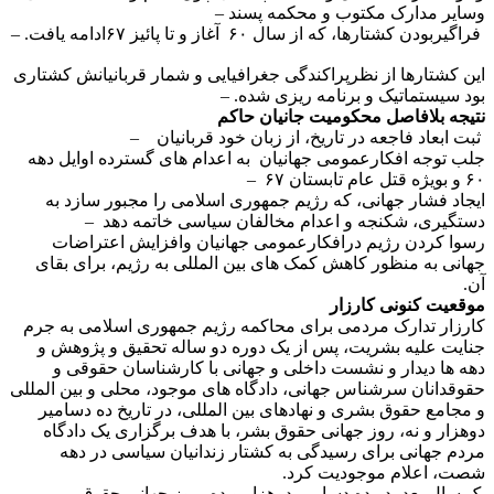
وسایر مدارک مکتوب و محکمه پسند –
فراگیربودن کشتارها، که از سال ۶٠ آغاز و تا پائیز ۶۷ادامه یافت. –
این کشتارها از نظرپراکندگی جغرافیایی و شمار قربانیانش کشتاری
بود سیستماتیک و برنامه ریزی شده. –
نتیجه بلافاصل محکومیت جانیان حاکم
ثبت ابعاد فاجعه در تاریخ، از زبان خود قربانیان –
جلب توجه افکارعمومی جهانیان به اعدام های گسترده اوایل دهه
۶٠ و بویژه قتل عام تابستان ۶۷ –
ایجاد فشار جهانی، که رژیم جمهوری اسلامی را مجبور سازد به
دستگیری، شکنجه و اعدام مخالفان سیاسی خاتمه دهد –
رسوا کردن رژیم درافکارعمومی جهانیان وافزایش اعتراضات
جهانی به منظور کاهش کمک های بین المللی به رژیم، برای بقای
آن.
موقعیت کنونی کارزار
کارزار تدارک مردمی برای محاکمه رژیم جمهوری اسلامی به جرم
جنایت علیه بشریت، پس از یک دوره دو ساله تحقیق و پژوهش و
دهه ها دیدار و نشست داخلی و جهانی با کارشناسان حقوقی و
حقوقدانان سرشناس جهانی، دادگاه های موجود، محلی و بین المللی
و مجامع حقوق بشری و نهادهای بین المللی، در تاریخ ده دسامیر
دوهزار و نه، روز جهانی حقوق بشر، با هدف برگزاری یک دادگاه
مردم جهانی برای رسیدگی به کشتار زندانیان سیاسی در دهه
شصت، اعلام موجودیت کرد.
یک سال بعد، در ده دسامبر دوهزار و ده، روز جهانی حقوق