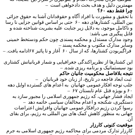
مهمترین دلیل و هدف بحث دادخواهی است –
چرا فقط دهه ۶۰؟
با تحقیق و مشورت با افراد آگاه و حقوقدانان آشنا به حقوق جزائی
بین المللی، کشتارهای دهه ۶۰ حتی بر اساس قوانین جزایی نا رسا
و ناکامل موجود، به دلایل زیر جنایت علیه بشریت شناخته شده و
قابل پیگیری می باشد:
وجود مدارک مستدل و محکمه پسندی چون حکم ودستخط خمینی
وسایر مدارک مکتوب و محکمه پسند –
فراگیربودن کشتارها، که از سال ۶٠ آغاز و تا پائیز ۶۷ادامه یافت. –
این کشتارها از نظرپراکندگی جغرافیایی و شمار قربانیانش کشتاری
بود سیستماتیک و برنامه ریزی شده. –
نتیجه بلافاصل محکومیت جانیان حاکم
ثبت ابعاد فاجعه در تاریخ، از زبان خود قربانیان –
جلب توجه افکارعمومی جهانیان به اعدام های گسترده اوایل دهه
۶٠ و بویژه قتل عام تابستان ۶۷ –
ایجاد فشار جهانی، که رژیم جمهوری اسلامی را مجبور سازد به
دستگیری، شکنجه و اعدام مخالفان سیاسی خاتمه دهد –
رسوا کردن رژیم درافکارعمومی جهانیان وافزایش اعتراضات
جهانی به منظور کاهش کمک های بین المللی به رژیم، برای بقای
آن.
موقعیت کنونی کارزار
کارزار تدارک مردمی برای محاکمه رژیم جمهوری اسلامی به جرم