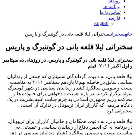
رویداد
برنامه ها
تماس با ما
فارسی
English
خانه
سخنرانی
سخنرانی لیلا قلعه بانی در گوتنبرگ و پاریس
سخنرانی لیلا قلعه بانی در گوتنبرگ و پاریس
سخنرانی لیلا قلعه بانی در گوتنبرگ و پاریس، در روزهای ده سپتامبر
و اول اکتبر ٢٠
۱۱
+فیلم
لیلا قلعه بانی، به دعوت گرداندگان سمیناری که جمعی از زندانیان
سیاسی سابق در فاصله نهم تا یازدهم سپتامبر ٢٠١١ به مناسبت
بیست و سومین سالگرد کشتار زندانیان سیاسی در شهر کوتنبرگ
سوئد برگزار کردند، در باره اهمیت دادخواهی برای خانواده ها و
محاکمه رژیم جمهوری اسلامی به جرم جنایت علیه بشریت در یک
دادگاه مردمی که کارزار ایران تریبونال در تدارک آن است،
سخنرانی کرد.
لیلا قلعه بانی، به دعوت همگامان و حامیان کارزار ایران تریبونال،
در برنامه ای که انجمن دفاع از زندانیان سیاسی و عقیدتی، به
مناسبت بیست و سومین سالگرد کشتار زندانیان سیاسی در دهه