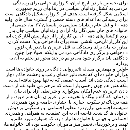
برای نخستین بار در تاریخ ایران، کارزاری جهانی برای رسیدگی
مردمی به کشتار زندانیان سیاسی در زندانهای رژیم جمهوری
اسلامی شکل گرفته است. هدف این کارزار، تشکیل دادگاهی است
برای رسیدگی به اعدام های دسته جمعی و گسترده سال های اولیه
دهه ۶٠ و قتل عام زندانیان سیاسی در تابستان ۶٧. ما، جمعی از
خانواده های جان سپردگان راه آزادی و زندانیان سیاسی جان بدر
برده ازکشتارهای دهه ۶٠، این کارزار را از چهار پیش آغاز کرده ایم.
این کارزار تاریخی، تلاشی است برای دادخواهی و یک دست کردن
مبارزات مان برای رسیدگی به قتل عزیزان مان.در باره لزوم
دادخواهی و برگزاری دادگاهی مردمی و اینکه اصولا چرا چنین
دادگاهی باید برگزار شود می توانم در چند محور در بحثم به آن به
پردازم.
-اولین و مهمترین مساله تاثیرروانی دادگاه بر روی خانواده ها است.
هزاران خانواده ای که تحت تاثیر فضای رعب و وحشت حاکم دچار
آسیب دیدگی شده اند. آسیب عمیقی که نه تنها بهبود نیافته است،
بلکه هنوز هم چون زخمی باز است، که مرحم می طلبد-غم از دست
دادن عزیزان، عدم امکان سوگواری و شرایطی آزاد برای بیان
دردمان، که گاه و بیگاه با تخریب مزار عزیزان مان همراه بود، و از
همه دردناک تر سکوت اجباری یا اختیاری جامعه و نبود همدردی
شایسته اجتماعی براین درد عظیم اجتماعی، بار سنگینی بر دوش
خانواده ها گذاشت. فاجعه ای به این عظمت، به همراهی و همدردی
اجتماعی و جهانی با خانواده ها نیاز دارد، که همواره مورد ظلم و
تهدید و برخوردهای تحقیرآمیز ماموران حکومت بوده اند. خانواده ها،
با از دست دادن عزیزشان مهر سیاسی بر پیشانیشان خورد و از