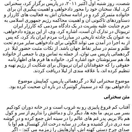
شصت، روز شنبه اول اکتبر ٢٠١١، در پاریس برگزار کرد، سخنرانی
کرد. لیلا، سخنان خود را محور دادخواهی و اهمیت پیگیری آن برای
خانواده متمرکز کرد و در ادامه سخنان اش به فعالیت های کارزار و
دستاوردهای تاکنونی آن و اهمیت محاکمه رژیم جمهوری اسلامی به
جرم جنایت علیه بشریت در یک دادگاه مردمی که کارزار ایران
تریبونال در تدارک آن است، اشاره کرد. وی، از این پروژه دادخواهی،
به عنوان یک حادثه تاریخی در مبارزات مردم ایران یاد کرد، که پس
از به اجرا در آمدن می تواند الگوئی برای دادخواهی سایر مردم تحت
ظلم و ستم در سایر نقاط جهان باشد. از نکات مثبت حضور لیلا در
گردهمائی پاریس می توان، از جمله به تماس وی با جمعی از خانواده
ها، هم سرنوشتان خود اشاره کرد. خانواده ها فرم های اظهارنامه
حقوقی را که حقوقدانان ایران تریبونال برای شکایت از رژیم تهیه و
تنظیم کرده اند، با علاقه مندی از لیلا دریافت کردند.
موضوع سخنرانی لیلا در گردهمائی پاریس، کماپیش موضوع
دادخواهی بود که در سمینار گوتنبرگ در باره آن صحبت کرده بود.
متن سخنرانی
آفتاب کم فروغ پاییزی رو به غروب است و در خانه دوران کودکیم
بسر می بریم. ما بچه ها، دیگر دل و دماغش را نداریم از سر و کول
هم بالا بریم. پدر غم های عالم را در سینه اش جمع کرده و در گوشه
سه دری دراز کشیده و مادر در سایه درخت انار کهنسال هم آوا با
صدای چرخ دستی کهنه اش، آوازهایش را زمزمه می کند: – اگر