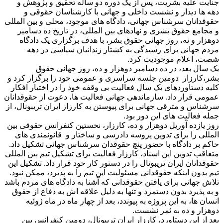
جنایت علیه بشریت، پس از یک دوره دو ساله تحقیق و پژوهش و
دهه ها دیدار و نشست داخلی و جهانی با کارشناسان حقوقی و
حقوقدانان سرشناس جهانی، دادگاه های موجود، محلی و بین المللی
و مجامع حقوق بشری و نهادهای بین المللی، در تاریخ ده دسامیر
دوهزار و نه، روز جهانی حقوق بشر، با هدف برگزاری یک دادگاه
مردم جهانی برای رسیدگی به کشتار زندانیان سیاسی در دهه
شصت، اعلام موجودیت کرد.
یک سال بعد، در ده دسامبر دوهزار و ده، روز جهانی حقوق
بشر،کارزار دومین جلسه سراسری و عمومی خود را برگزار کرد و
کلیه دستاوردهای یک سال فعالیت بی وقفه خود را در اختیار افکار
عمومی قرار داد. سازماندهی جهانی فعالیت ها، دعوت از حقوقدانان
سرشناس و مترقی جهانی برای پیوستن به کارزاز ایران تریبونال، از
جمله فعالیت های این دور بود.
روز یازده آوریل دوهزار و ده، کارزار، نخستین کنفرانس حقوقی بین
المللی را برای تدوین پروسه دادرسی و ساختار و قانونمندی های
حاکم بر دادگاه با حضور پنچ حقوقدان سرشناس جهانی تشکیل داد.
متعاقب تدوین این اسناد، کارزار فعالیت برای تشکیل تیم بین المللی
حقوقدانان ایران تریبونال را در دستور کار خود قرار داد. تشکیل این
تیم بدون اینکه حقوقدانی مسئولیت این تیم را به پذیرد، ممکن نبود.
تلاش جهانی برای یافتن حقوقدانی که آشنا به دادگاه های مردم باشد
و به پذیرد بدون دستمزد و تنها به دلیل علاقه اش به دفاع از حقوق
انسان ها، به این پروژه به پیوندد، بعد از چهار ماه در ماه ژوئیه
دوهزار و ده به ثمر نشست.
بعد از این دستاورد، کارزار ایران تریبونال، دومین کنفرانس بین