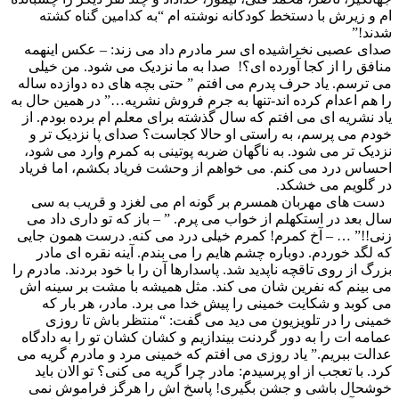
ام و زیرش با دستخط کودکانه نوشته ام “به کدامین گناه کشته
شدند!”
صدای عصبی نخراشیده ای سر مادرم داد می زند: – عکس اینهمه
منافق را از کجا آورده ای؟! صدا به ما نزدیک می شود. من خیلی
می ترسم. یاد حرف پدرم می افتم ” حتی بچه های ده دوازده ساله
را هم اعدام کرده اند-تنها به جرم فروش نشریه…” در همین حال به
یاد نشریه ای می افتم که سال گذشته برای معلم ام برده بودم. از
خودم می پرسم، به راستی او حالا کجاست؟ صدای پا نزدیک تر و
نزدیک تر می شود. به ناگهان ضربه پوتینی به کمرم وارد می شود،
احساس درد می کنم. می خواهم از وحشت فریاد بکشم، اما فریاد
در گلویم می خشکد.
دست های مهربان همسرم بر گونه ام می لغزد و قریب به سی
سال بعد در استکهلم از خواب می پرم. ” – باز که تو داری داد می
زنی!!” … – آخ کمرم! کمرم خیلی درد می کنه. درست همون جایی
که لگد خوردم. دوباره چشم هایم را می بندم. آینه نقره ای مادر
بزرگ از روی تاقچه ناپدید شد. پاسدارها آن را با خود بردند. مادرم را
می بینم که نفرین شان می کند. مثل همیشه با مشت بر سینه اش
می کوبد و شکایت خمینی را پیش خدا می برد. مادر، هر بار که
خمینی را در تلویزیون می دید می گفت: “منتظر باش تا روزی
عمامه ات را به دور گردنت بیندازیم و کشان کشان تو را به دادگاه
عدالت ببریم.” یاد روزی می افتم که خمینی مرد و مادرم گریه می
کرد. با تعجب از او پرسیدم: مادر چرا گریه می کنی؟ تو الان باید
خوشحال باشی و جشن بگیری! پاسخ اش را هرگز فراموش نمی