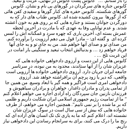
را باز ستانم. …” کابوس پشت کابوس در تنهایی، غربت و تبعید.
کابوس جنازه های سرگردان در گورهای بی نام و نشان. کابوس
گورهای شکسته. کابوس حفره های کنار گورها و سفیدی کفن هائی
که از گورها بیرون کشیده شده اند. کابوس طناب های دار که به
دورگردن جوانان بستند و جنازه هایی که بر روی هم به خون آعشته
شدند. و عدم توانایی وفا به عهدی که با مادرت در آخرین لحظه
عمرش بسته ای، آخرین باری که چهره سرد و غمگنانه اش را لمس
کرده ای و گفته ای: – مادر! قول می دهم آرزویت را برآورده کنم.
من صدای تو و صدای آنها خواهم شد. من به جای تو و به جای آنها
فریاد خواهم زد … و بدنبالش انتخاب تبعید و سنگینی بار امانت در
این غربت تلخ … .
کابوس هایی از این دست و آرزوی دادخواهی خانواده هایی که
عزیزان شان را از آنها ستاندند، محدود به من نبوده، در سرتاسر
جامعه ایران جریان دارد. آرزوی دادخواهی خانواده ها آرزویی است
واقعی، که دیر یا زود پرچم آن برافراشته خواهد شد. آرزوی
دادخواهی امری است فراگیر و همه گیر با ابعاد وسیع. من همین جا
از تمامی پدران و مادران داغدار، خواهران و برادران سیاهپوش و
فرزندان نازنین جان سپردگان راه آزادی اجازه می خواهم اعلام کنم
” ما از تمامیت رژیم جمهوری اسلامی ایران شکایت داریم و ظلمی
که بر ما شده را بر نمی تابیم”. همچنین اجازه می خواهم، از طرف
خانواده هایی که بیش از سی سال است در سوگ عزیزان شان
نشسته اند، اعلام کنم که ما به یاری تک تک انسان های آزاده ای که
رنج ما را درک می کنند، برای به سرانجام رساندن این دادخواهی نیاز
داریم.