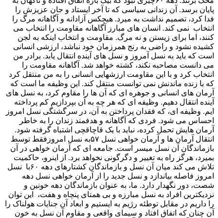
محک بزنند. دهه ۶۰چیزی نبود که بیک باره اتفاق افتاده و ناگهان به
پایان برسد. آن زندانی سیاسی که تا آخر ایستاد و جان عزیزش را
فدا کرد، تصمیم نداشت به میرد. هیچکس آزادانه و آگاهانه مرگ را
انتخاب نمی کند. انسان های مبارز آگاهانه مقاومت را انتخاب می
کنند، اما برای زیستن و نه مرگ. مقاومت و انتخاب اینکه به لجن
کشیده نشود و راضی به رنج همرزمان خود نباشد، ارزشی انسانی
است که باید به نسل آمروز و نسل های آینده انتقال یابد. برادر من
می دانست مصاحبه نکند، کشته خواهد شد. آگاهانه مقاومت را
انتخاب کرد و با این مقاومت ارزشهایی انسانی را به من منتقل کرد
که با زنده ماندنش نمی توانست منتقل کند. این وظیفه ما است که
آرمان های انسانی و جوهره ای که آن ها را مقاوم کرد، به نسل های
آینده انتقال دهیم. وظیفه ای که هر چه به آن بپردازیم کم پرداخته
ایم. وظیفه ای، که فقدان پرداختن به آن، در سرگشتگی نسل امروز
احساس می شود. فردی که آگاهانه و هدفمند زندان را به خاطر
آرمان هایش تحمل کرده، نباید با یک قاچاقچی اشتباه گرفته شود.
انتقال آرمان ها و آرمان خواهی نسل ۵۷به نسل امروزفقط توسط
بازماندگان آن نسل میسر است. جامعه ای که آرمان خواهی در آن
بمیرد، هرگز راه به تغییر و دگرگونی نخواهد برد. از اینرو، حاکمیت
تلاش می کند میان آن نسل و بازماندگان کشتارهای دهه ۶۰با نسل
امروز فاصله بیاندازد و نسل جدید را از آرمان خواهی نسل دهه
شصت، دور نگهدار دارد. ما، به عنوان بازماندگان دهه خونین و
نزدیکترین افراد به نسل مبارزه و بی همتای پنچاه و هفت، این توان
را داریم در مقابل توطئه رژیم به ایستیم و ابعاد آن جنایات هولناک را
آن چنان که اتفاق افتاد و سیمای واقعی و مقاوم آن نسل به خون