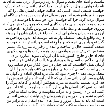
ماست و اصلا جای بحث و سوال ندارد. زیرسوال بردن مساله ای به
نام دادخواهی سوال برانگیز است، چرا که نیاز انسان به عدالت یک
خواسته طبیعی است. کسی که عدالت خواهی انسان هائی را که
مورد ظلم واقع شده اند، مورد سوال قرار دهد، باید به خواستگاه این
سوال تردید کرد. چرا که خواسته اش، خواسته یا ناخواسته در
خدمت به حاکمیت های جنایت کاری است که همواره تلاش می کنند
برروی خواسته ها و مطالبات انسانی، سرپوش بگذارند. دادخواهی،
آرزوی همه پدران و مادرانی است که داغ فرزندان شان را برسینه
دارند. وقایع تاریخی سلسله وار به هم پیوسته اند. بدون پرداختن به
گذشته و یادآوری آنچه که بر ما رفته است و دانستن نقاط قوت و
ضعف گذشته، حال را ساخت و آینده را رقم زد. مبارزه یک مسیر
مشخص، تعریف شده و واقعی دارد. همه حرکت ها و جهت گیری
های اداخل و خارج کشور باید با آن ارزیابی شوند. مبارزه برای
آزادی، حاکمیت انسان ها و برقراری عدالت اجتماعی خواسته و
آرمان نسل ۵۷است، که هم چنان در متن افکار مردم همانند رود
جاری است. کسانی که ادعای مبارزه می کنند، باید خود را با آن
محک بزنند. دهه ۶۰چیزی نبود که بیک باره اتفاق افتاده و ناگهان به
پایان برسد. آن زندانی سیاسی که تا آخر ایستاد و جان عزیزش را
فدا کرد، تصمیم نداشت به میرد. هیچکس آزادانه و آگاهانه مرگ را
انتخاب نمی کند. انسان های مبارز آگاهانه مقاومت را انتخاب می
کنند، اما برای زیستن و نه مرگ. مقاومت و انتخاب اینکه به لجن
کشیده نشود و راضی به رنج همرزمان خود نباشد، ارزشی انسانی
است که باید به نسل آمروز و نسل های آینده انتقال یابد. برادر من
می دانست مصاحبه نکند، کشته خواهد شد. آگاهانه مقاومت را