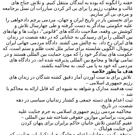
خفته را آنگونه که بوده به آیندگان منتقل کنیم. و تلاش جناح های
غالب و مغلوب رژیم را برای بی اثر کردن مبارزات آن نسل برجامعه
و مردم، بی اثر سازیم.
برای نخستین بار در تاریخ ایران و جهان، مردمی پرچم دادخواهی را
علیه حکومتی بیدادگر به دست گرفته و طی چهارسال تلاش و
کوشش بی وقفه، صلاحیت دادگاه های “قانونی”، دولت ها و نهادهای
بین المللی را برای رسیدگی به جنایاتی که در دهه شصت در زندان
های ایران رخ داد، به چالش می کشند. دادگاه مردمی جهانی ایران
تریبونال، الگویی شایسته برای سایر ملل تحت ظلم و ستم است، که
حکومت های بیدادگر خود را که مورد حمایت بین المللی هستند و در
تمامی نهادها و مجامع بین المللی پذیرفته شده اند، در دادگاه های
مردمی که خود به پا می کنند، به محاکمه بکشند.
هدف ما بطور خلاصه
تلاش برای بد ست آوردن آمار دقیق کشته شدگان در زندان های
رژیم جمهوری اسلامی –
ثبت هدفمند مدارک و شواهد به شیوه ای که قابل ارائه به محاکم با
شد –
ثبت اعدام های دسته جمعی و کشتار زندانیان سیاسی در دهه
شصت، در تاریخ-
محاکمه مردمی رژیم جمهوری اسلامی به جرم جنایت علیه
بشریت، براساس موازین حقوقی شناخته شد بین المللی –
عقیم گذاشتن تلاش جانیان حاکم برایران برای پنهان کردن
این جنایت هولناک –
متوقف کردن مجازات اعدام و جلوگیری از تکرار این جنایت، که