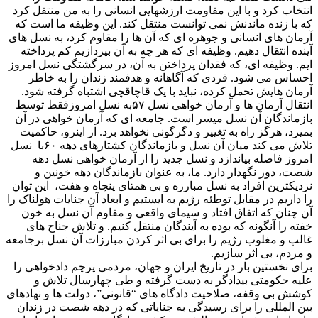
انتخاب کرد و با این مقاومت ارزشهایی انسانی را به من منتقل کرد
که با زنده ماندنش نمی توانست منتقل کند. این وظیفه ما است که
آرمان های انسانی و جوهره ای که آن ها را مقاوم کرد، به نسل های
آینده انتقال دهیم. وظیفه ای که هر چه به آن بپردازیم کم پرداخته
ایم. وظیفه ای، که فقدان پرداختن به آن، در سرگشتگی نسل امروز
احساس می شود. فردی که آگاهانه و هدفمند زندان را به خاطر
آرمان هایش تحمل کرده، نباید با یک قاچاقچی اشتباه گرفته شود.
انتقال آرمان ها و آرمان خواهی نسل ۵۷به نسل امروزفقط توسط
بازماندگان آن نسل میسر است. جامعه ای که آرمان خواهی در آن
بمیرد، هرگز راه به تغییر و دگرگونی نخواهد برد. از اینرو، حاکمیت
تلاش می کند میان آن نسل و بازماندگان کشتارهای دهه ۶۰با نسل
امروز فاصله بیاندازد و نسل جدید را از آرمان خواهی نسل دهه
شصت، دور نگهدار دارد. ما، به عنوان بازماندگان دهه خونین و
نزدیکترین افراد به نسل مبارزه و بی همتای پنچاه و هفت، این توان
را داریم در مقابل توطئه رژیم به ایستیم و ابعاد آن جنایات هولناک را
آن چنان که اتفاق افتاد و سیمای واقعی و مقاوم آن نسل به خون
خفته را آنگونه که بوده به آیندگان منتقل کنیم. و تلاش جناح های
غالب و مغلوب رژیم را برای بی اثر کردن مبارزات آن نسل برجامعه
و مردم، بی اثر سازیم.
برای نخستین بار در تاریخ ایران و جهان، مردمی پرچم دادخواهی را
علیه حکومتی بیدادگر به دست گرفته و طی چهارسال تلاش و
کوشش بی وقفه، صلاحیت دادگاه های “قانونی”، دولت ها و نهادهای
بین المللی را برای رسیدگی به جنایاتی که در دهه شصت در زندان