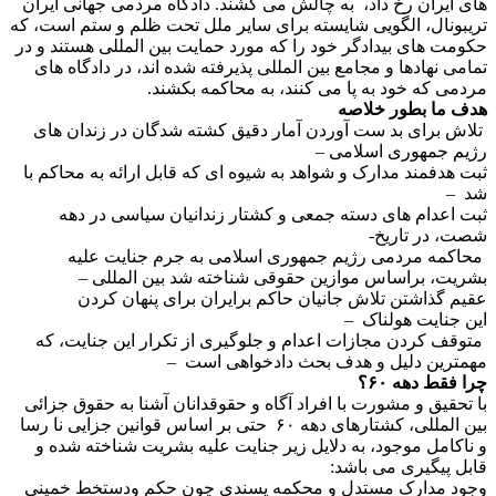
های ایران رخ داد، به چالش می کشند. دادگاه مردمی جهانی ایران
تریبونال، الگویی شایسته برای سایر ملل تحت ظلم و ستم است، که
حکومت های بیدادگر خود را که مورد حمایت بین المللی هستند و در
تمامی نهادها و مجامع بین المللی پذیرفته شده اند، در دادگاه های
مردمی که خود به پا می کنند، به محاکمه بکشند.
هدف ما بطور خلاصه
تلاش برای بد ست آوردن آمار دقیق کشته شدگان در زندان های
رژیم جمهوری اسلامی –
ثبت هدفمند مدارک و شواهد به شیوه ای که قابل ارائه به محاکم با
شد –
ثبت اعدام های دسته جمعی و کشتار زندانیان سیاسی در دهه
شصت، در تاریخ-
محاکمه مردمی رژیم جمهوری اسلامی به جرم جنایت علیه
بشریت، براساس موازین حقوقی شناخته شد بین المللی –
عقیم گذاشتن تلاش جانیان حاکم برایران برای پنهان کردن
این جنایت هولناک –
متوقف کردن مجازات اعدام و جلوگیری از تکرار این جنایت، که
مهمترین دلیل و هدف بحث دادخواهی است –
چرا فقط دهه
۶۰
؟
با تحقیق و مشورت با افراد آگاه و حقوقدانان آشنا به حقوق جزائی
بین المللی، کشتارهای دهه ۶۰ حتی بر اساس قوانین جزایی نا رسا
و ناکامل موجود، به دلایل زیر جنایت علیه بشریت شناخته شده و
قابل پیگیری می باشد:
وجود مدارک مستدل و محکمه پسندی چون حکم ودستخط خمینی