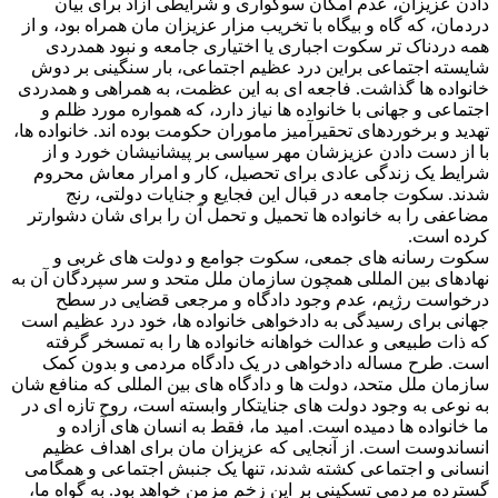
دادن عزیزان، عدم امکان سوگواری و شرایطی آزاد برای بیان
دردمان، که گاه و بیگاه با تخریب مزار عزیزان مان همراه بود، و از
همه دردناک تر سکوت اجباری یا اختیاری جامعه و نبود همدردی
شایسته اجتماعی براین درد عظیم اجتماعی، بار سنگینی بر دوش
خانواده ها گذاشت. فاجعه ای به این عظمت، به همراهی و همدردی
اجتماعی و جهانی با خانواده ها نیاز دارد، که همواره مورد ظلم و
تهدید و برخوردهای تحقیرآمیز ماموران حکومت بوده اند. خانواده ها،
با از دست دادن عزیزشان مهر سیاسی بر پیشانیشان خورد و از
شرایط یک زندگی عادی برای تحصیل، کار و امرار معاش محروم
شدند. سکوت جامعه در قبال این فجایع و جنایات دولتی، رنج
مضاعفی را به خانواده ها تحمیل و تحمل آن را برای شان دشوارتر
کرده است.
سکوت رسانه های جمعی، سکوت جوامع و دولت های غربی و
نهادهای بین المللی همچون سازمان ملل متحد و سر سپردگان آن به
درخواست رژیم، عدم وجود دادگاه و مرجعی قضایی در سطح
جهانی برای رسیدگی به دادخواهی خانواده ها، خود درد عظیم است
که ذات طبیعی و عدالت خواهانه خانواده ها را به تمسخر گرفته
است. طرح مساله دادخواهی در یک دادگاه مردمی و بدون کمک
سازمان ملل متحد، دولت ها و دادگاه های بین المللی که منافع شان
به نوعی به وجود دولت های جنایتکار وابسته است، روح تازه ای در
ما خانواده ها دمیده است. امید ما، فقط به انسان های آزاده و
انساندوست است. از آنجایی که عزیزان مان برای اهداف عظیم
انسانی و اجتماعی کشته شدند، تنها یک جنبش اجتماعی و همگامی
گسترده مردمی تسکینی بر این زخم مزمن خواهد بود. به گواه ما،