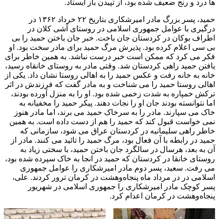
ها درد و رنج ضعیف شده بود، از تپیدن باز ایستاد.
حمید، پسر بزرگ مادر امیرشکاری بتاریخ ٢٢ خرداد ۱۳۶٢ در
درگیری با عوامل جمهوری اسلامی در روستای آشی کلان در
اطراف بوکان در کردستان جان باخت. خبر جان باختن حمید را بی
بی سی اعلام کرده بود. پذیرش مرگ حمید برای مادر سخت بود. او
فکر می کرد که ممکن است خبر درست نباشد. به همین خاطر برای
یافتن حمید راهی کردستان شد. وقتی مادر به روستای خانقاه رسید،
خانه به خانه رفت و عکس حمید را به اهالی روستا نشان داد. یکی از
اهالی روستا حمید را می شناخت و به مادر گفت که فرزندش در اثر
ترکش خمپاره به شدت زخمی شده بود. او را به منزل آورده بودند،
اما نتوانسته بودند جان او را نجات دهند. پیکر حمید را مخفیانه به
خاک می سپارند. مادر را به سرخاک حمید می برند، اما مادر هنوز
نمی خواست قبول کند که حمید را هم از دست داده است. به همین
خاطر راهی سلیمانیه در کردستان عراق می شود، سازمانی که
حمید در رابطه با آن فعال بود، مرگ حمید را تائید می کنند. مادر از
آن به بعد، هرسال در سالگرد جان باختن حمید، با سختی زیاد به
روستای خانقا در کردستان که حمید در انجا به خاک سپرده شده بود،
می رفت. سعید، پسر دوم مادر امیرشکاری را عوامل جمهوری
اسلامی در در مرداد ماه پنجاه‌وهشت در کرمان ترور کردند. علی،
پسر کوچک مادر امیرشکاری را جمهوری اسلامی در شهریور
پنجاه‌وهشت در کرمان اعدام کرد.