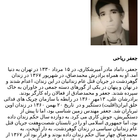
جعفر ریاحی
جعفر، داماد مادر آمیرشکاری، در ١۵ مرداد ١٣٣٠ در تهران به دنیا
آمد. او به همراه برادرش محمدصاق، در شهریور ۱۳۶۷ در زندان
گوهردشت در جریان قتل عام زندانیان در این زندان، اعدام شدند و
در نهان و پنهان در یکی از گورهای دسته جمعی در خاوران به خاک
سپرده شدند. جعفر و محمدصادق از فعالان راه کارگر بودند.
برادرشان علی، ١٣مهر ١٣۶٠ در رابطه با سازمان چریک های فدائی
خلق ایران(اقلیت) دستگیر و در تاریخ ٢٠ بهمن ١٣۶٠ در زندان اوین
تبرباران شد. جعفر مهندس زمین شناسی بود، اما تا پیش از
دستگیریش، جوش کاری می کرد. به دوازده سال حکم زندان داده
بود، اما جمهوری اسلامی او را در تابستان شصت‌وهفت جریان قتل
عام زندانیان سیاسی در زندان گوهردشت، به دار آویخت. به
محمدصاق چهار سال حکم زندان داده بودند و قرار بود آذر ١٣۶٧ از