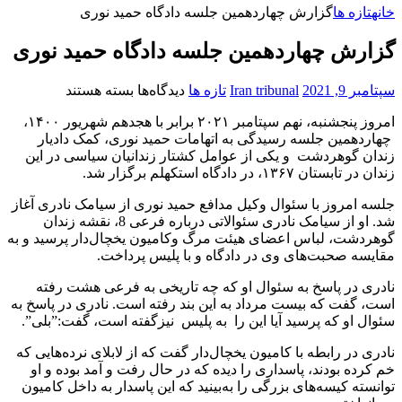
خانه
تازه ها
گزارش چهاردهمین جلسه دادگاه حمید نوری
گزارش چهاردهمین جلسه دادگاه حمید نوری
برای
سپتامبر 9, 2021
Iran tribunal
تازه ها
دیدگاه‌ها
بسته هستند
گزارش
امروز پنجشنبه، نهم سپتامبر ۲۰۲١ برابر با هجدهم شهریور ۱۴۰۰،
چهاردهمین
چهاردهمین جلسه رسیدگی به اتهامات حمید نوری، کمک دادیار
جلسه
زندان گوهردشت و یکی از عوامل کشتار زندانیان سیاسی در این
دادگاه
زندان در تابستان ۱۳۶۷، در دادگاه استكهلم برگزار شد.
حمید
نوری
جلسه امروز با سئوال وکیل مدافع حمید نوری از سیامک نادری آغاز
شد. او از سیامک نادری سئوالاتی درباره فرعی 8، نقشه زندان
گوهردشت، لباس اعضای هیئت مرگ وکامیون یخچال‌دار پرسید و به
مقایسه صحبت‌های وی در دادگاه و با پلیس پرداخت.
نادری در پاسخ به سئوال او که چه تاریخی به فرعی هشت رفته
است، گفت که بیست مرداد به این بند رفته است. نادری در پاسخ به
سئوال او که پرسید آیا این را به پلیس نیزگفته است، گفت:”بلی”.
نادری در رابطه با کامیون یخچال‌دار گفت که از لابلای نرده‌هایی که
خم کرده بودند، پاسداری را دیده که در حال رفت و آمد بوده و او
توانسته کیسه‌های بزرگی را به‌بینید که این پاسدار به داخل کامیون