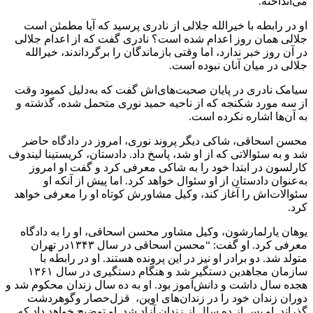
می‌انداخته.
او در رابطه با خیرالله جلالی از نادری پرسید که آیا مطمئن است
جلالی همان روز اعدام شده است؟ نادری گفت که از اعدام جلالی
در آن روز خبر ندارد، اما وقتی بازماندگان را برگرداندند، خیرالله
جلالی در میان آنان نبوده است.
سیامک نادری در پایان صحبت‌های‌اش گفت که به‌دلیل کمبود وقت
از سه مورد شکنجه که از ناحیه حمید نوری متحمل شده، گذشته و
به آن‌ها اشاره نکرده است.
محسن اسحاقی، شاکی دیگر پروند نوری، امروز در دادگاه حاضر
شد و به سئوالاتی که از او شد، پاسخ داد. دادستان، کریستینا لیندوف
کارلسون در ابتدا خود را به شاکی معرفی کرد و گفت او امروز
به‌عنوان دادستان از او سئوال خواهد کرد. اما پیش از آنکه او
سئوالات‌اش را آغاز کند، وکیل مشاورش کوتاه او را معرفی خواهد
کرد.
یوهان یارلمارشون، وکیل مشاور محسن اسحاقی، او را به دادگاه
معرفی کرد. او گفت: “محسن اسحاقی در سال ١۳۴۳در تهران
متولد شد. دو برادر او نیز در این پرونده هستند. او در رابطه با
سازمان مجاهدین دستگیر شد و هنگام دستگیری در سال ١۳۶١
هجده سال داشت و دانش‌آموز بود. او به ده سال زندان محکوم شد و
دوران زندان خود را در زندان‌های اوین، قزل‌حصار وگوهردشت
گذراند. او پس از ده سال از زندان آزاد شد. او توضیح خواهد داد که