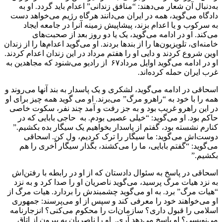
به‌دنبال آن شعار می‌دهند: “منافق زندانی” اعدام باید گردد. او به
دادگاه می‌گوید، همه در ایران می‌دانند هرگاه رژیم می‌خواهد دست
به سرکوب و یا اعدام بزند، پیشاپیش زمینه آنرا در جامعه ایجاد
می‌کند. او در ادامه می‌گوید، یک یا دو روز بعد از صحبت‌های
خامنه‌ای، تلویزیون‌ها را از بندها بردند. او می‌گوید اعدام‌ها را از زندان
اوین شروع کردند و دایی او را هفتم مرداد در این زندان اعدام کردند.
او در ادامه می‌گوید اوایل مرداد۶۷ از رادیو می‌شنود که مجاهدین به
غرب ایران حمله کرده‌اند.
اسحاقی در ادامه می‌گوید، لشکری و یک پاسدار به بند آنها می‌روند و
همه را با خود به “راهرو مرگ” می‌برند. او می گوید همه چیز برای او
در این راهرو غریب بود و به جز رفت ‌و آمد چند نفر، سکوت خاصی
حاکم بود. او می‌گوید: “خیلی عصبی بودم. به حاجی بابایی که در
کنارم نشسته بود، گفتم از پاسدار بخواهیم یک سیگار بده بکشیم.”
دوست‌اش می‌گوید: ما سیگار را ترک کردیم، ول کن. اسحاقی
می‌گوید: “گفتم بابایی، ما را می‌کشند، بگذار سیگار آخری را هم
بکشیم.”
اسحاقی در پاسخ به سئوال دادستان که از او در رابطه با رفتن‌اش
به نزد هیات مرگ ‌پرسید، می‌گوید ناصریان او را صدا کرد و به نزد
“هیات مرگ” ‌برد. به او می‌گوید چشمبندش را بردارد. هیات مرگ از
او می‌خواهند خود را معرفی کند و سپس از او می‌پرسند: جمهوری
اسلامی را قبول داری؟ سازمان‌ات را محکوم می‌کنی؟ انزجارنامه
می‌نویسی؟ او پاسخ می‌دهد آری. او را ناصریان به بیرون از اتاق