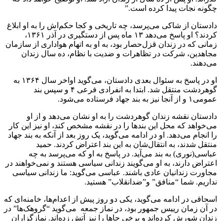
چگونه نجات پیدا کرده است.”
دادستان از شاکی می‌پرسد، چه تاریخی و کجا حکم‌اش را به او ابلاغ
کردند؟ او پاسخ می‌دهد ١۳ ماه پس از دستگیری‌ در آذر ١۳۶١،
زمانی که در زندان قزل‌حصار بود، به او به اتهام هواداری از سازمان
مجاهدین، شرکت در تظاهرات و ضدیت با نظام، ده سال زندان
می‌دهند.
او در پاسخ به سئوال بعدی دادستان، می‌گوید اواخر سال ١۳۶۴ به
گوهردشت منتقل شد. ابتدا به انفرادی فرعی ۴ و سپس بند
عمومی١ و از آنجا نیز به بند جهاد فرستاده می‌شود.
دادستان نقشه زندان گوهردشت را به او نشان می‌دهد و از او
می‌خواهد که محل این بندها را در نقشه مشخص کند، او نیز این کار
را انجام می‌دهد. او در ادامه می‌گوید، یک روز بعد از آنکه به بند جهاد
منتقل شدند، به انتقال‌شان به این بند اعتراض کردند. حمید
عباسی(نوری) به بند می‌آید. در پاسخ به او که می‌پرسد به چه
اعتراض دارند، به او می‌گویند زندانی سیاسی هستند و نمی‌خواهند در
مجاورت زندانیان عادی باشند. عباسی می‌گوید: ما زندانی سیاسی
نداریم. شما “منافق” و”ضدانقلاب” هستید.
اسحاقی در ادامه می‌گوید، یکی دو روز پیش از اعدام‌ها، خامنه‌ای که
در آن زمان رییس جمهور بود، در نماز جمعه می‌گوید “گروهک‌ها” در
زندان شورش کرده‌اند و برخی جاها را نیز آتش زده‌اند. نمازگزاران