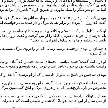
دادستان از شنیده‌ها و دیده‌های او‌ پرسید که آیا حمید نوری را دید
(نوری) کمک دادیار و ناصریان دادیار بود. او از حضورش در راهروی م
اسامی دو نفر دیگر را به‌یاد نیاورد. او تصریح کرد: ” ناصریان مرا به 
مهدي گفت که از تاريخ ۱۵ تا ۲۲ مرداد دوبا
گفت که روز ۲۲ مرداد در برابر هیات مرگ وادار شده به درخواست ابراهيم رئیسی برای مصاحبه تلویزیونی و اعتراف اجباري پاسخ مثبت دهد.
او گفت: “اولین‌بار که نشستم و کاغذی داده بودند تا توبه‌نامه بنویس
نام پدرشان را ‌خواند. ناصریان کاغذ را از من گرفت و گفت برو آن‌جا ب
پله‌ها بالا رفتیم و ما را به سلول انفرادی انداختند.”
دادستان از مهدي برجسته پرسید زمانی که در راهروی مرگ نشسته بو
مرگ شوند.
او در ادامه گفت:”حمید عباسی، بچه‌های سمت چپ را که آماده بودند، ب
راست نشسته بودم، چون حاضر شدم انزجارنامه بنویسم و متوجه شدم که
مهدی هم‌چنین در پاسخ به سئوال دادستان که از او پرسید، آیا بعد از کش
برجسته اضافه کرد که هنوز بعد از گذشت این همه سال، از بیماری ج
بخصوص در باره تاريخ‌هایی که به راهروی مرگ و اتاق کمیسیون مرگ رفته
بعد از سئوالات دادستان، نوبت به یکی از وکلای حمید نوری رسید و او
از سی سال از این جنایت هولناک گذشته و طبیعی است که خاطرات را د