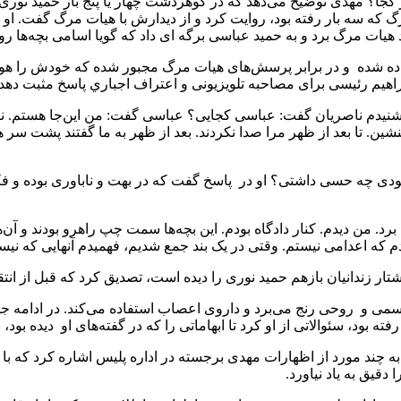
ه و در کجا؟ مهدی توضیح می‌دهد که در گوهردشت چهار یا پنج بار حمید ن
رگ که سه بار رفته بود، روایت کرد و از دیدارش با هیات مرگ گفت. او
نزد هیات مرگ برد و به حمید عباسی برگه ای داد که گویا اسامی بچه‌ها ر
ر به اتاق هیات مرگ فرستاده شده و در برابر پرسش‌های هیات مرگ مجبور شده که خ
م، شنیدم ناصریان گفت: عباسی کجایی؟ عباسی گفت: من این‌جا هستم. ناص
نشین. تا بعد از ظهر مرا صدا نکردند. بعد از ظهر به ما گفتند پشت سر ه
دی چه حسی داشتی؟ او در پاسخ گفت که در بهت و ناباوری بوده و فک
رد. من دیدم. کنار دادگاه بودم. این بچه‌ها سمت چپ راهرو بودند و آن
 اعدامی نیستم. وقتی در یک بند جمع شدیم، فهمیدم آنهایی که نیستند
تار زندانیان بازهم حمید نوری را دیده است، تصدیق کرد که قبل از انتقا
سمی و روحی رنج می‌برد و داروی اعصاب استفاده می‌کند. در ادامه جل
 بود، سئوالاتی از او کرد تا ابهاماتی را که در گفته‌های او دیده بو
 به چند مورد از اظهارات مهدی برجسته در اداره پلیس اشاره کرد که با
قیق به یاد نیاورد.