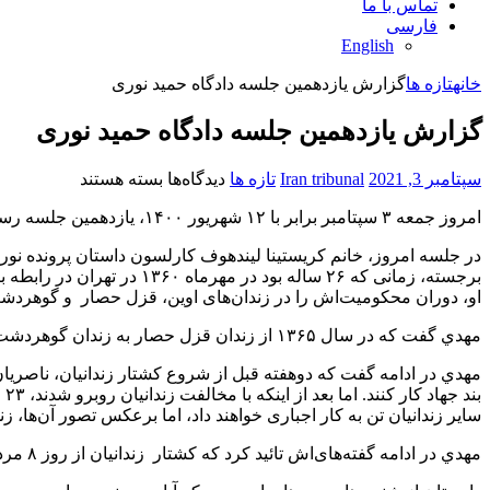
تماس با ما
فارسی
English
خانه
تازه ها
گزارش یازدهمین جلسه دادگاه حمید نوری
گزارش یازدهمین جلسه دادگاه حمید نوری
برای
سپتامبر 3, 2021
Iran tribunal
تازه ها
دیدگاه‌ها
بسته هستند
گزارش
امروز جمعه ۳ سپتامبر برابر با ۱۲ شهریور ۱۴۰۰، یازدهمین جلسه رسیدگی به اتهامات حمید نوری، یکی از عوامل کشتار زندانیان سیاسی در زندان گوهردشت در تابستان ۱۳۶۷ در دادگاه استكهلم برگزار شد.
یازدهمین
جلسه
در جلسه امروز، خانم کریستینا لیندهوف کارلسون داستان پرونده ن
دادگاه
برجسته، زمانی که ۲۶ ساله
حمید
او، دوران محکومیت‌اش را در زندان‌های اوین، قزل حصار و گوهرد
نوری
مهدي گفت که در سال ۱۳۶۵ از زندان قزل حصار به زندان گوهردشت منتقل شده است و در آنجا دریافته که اداره کنندگان اصلی زندان گوهردشت، ناصریان ، داود لشکری و حمید نوری (عباسی) بودند.
مهدي در ادامه گفت که دوهفته قبل از شروع کشتار زندانیان، ناصريان
سایر زندانیان تن به کار اجباری خواهند داد، اما برعکس تصور آن‌ها، 
مهدي در ادامه گفته‌های‌اش تائید کرد که کشتار زندانیان از روز ۸ مرداد آغاز شد و ناصريان و حمید نوری در انتقال زندانیان به اتاق هیات مرگ نقش برجسته‌ای داشتند.